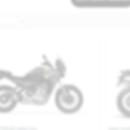
 STELVIO ARAS E5+
Moto Guzz