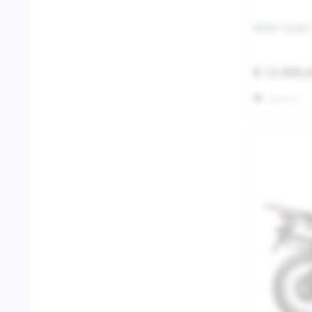
Moto Guzzi
€ 13.999,
Merken