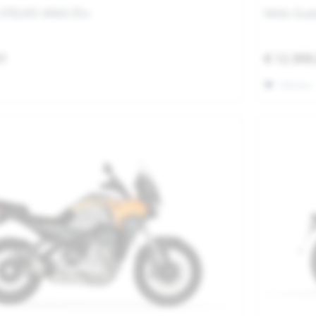
 STELVIO ARAS E5+
Moto Guzz
01
€ 12.999
Merken