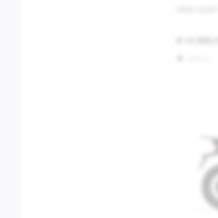
Moto Guzzi
€ 14.999,
Merken