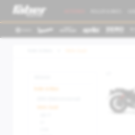
AKTIONEN
ROLLER & BIKES
GE
Roller & Bikes
Moto Guzzi
V7
Aktionen
Roller & Bikes
ZERO (Elektromotorrad)
Moto Guzzi
V85 TT
V7
V100