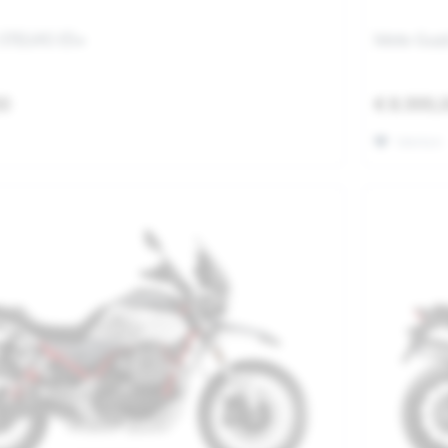
 STELVIO E5+
Moto Guzz
00
€ 8.999,
Merken