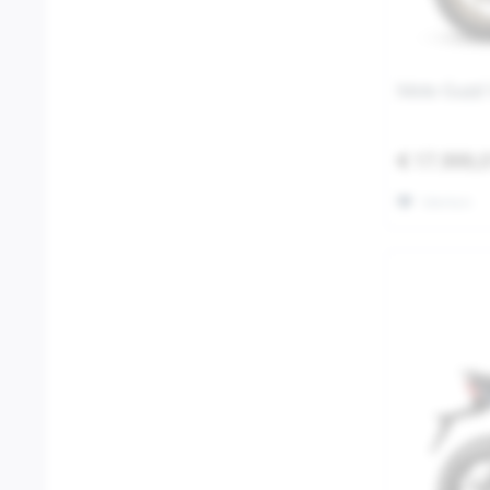
Moto Guzzi
€ 17.999,
Merken