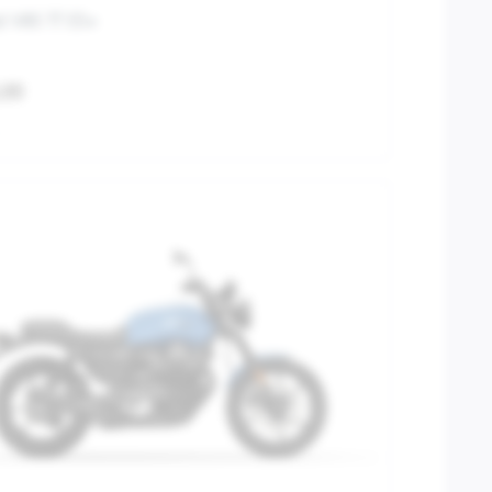
i V85 TT E5+
,00