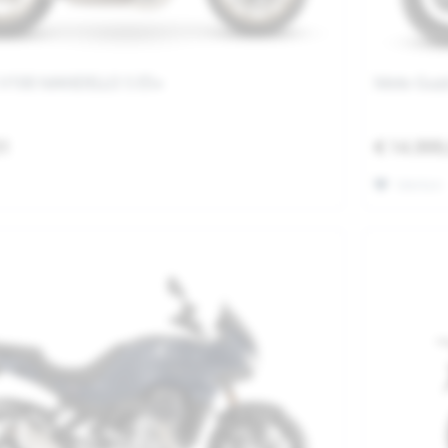
 V100 MANDELLO S E5+
Moto Guzz
01
€ 14.999
Merken