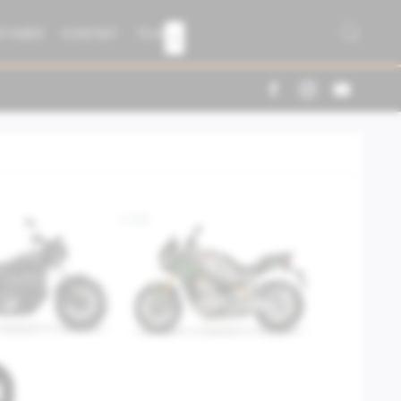
R FABER
KONTAKT
TEAM

V100