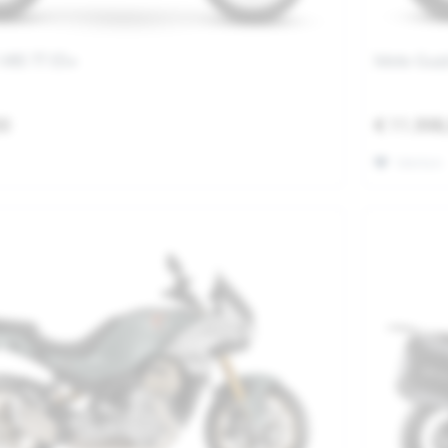
 V85 TT E5+
Moto Guzz
00
€ 11.998
Merken