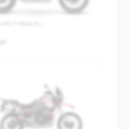
i V85 TT TRAVEL E5+
,01