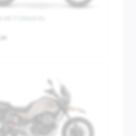
i V85 TT STRADA E5+
,99