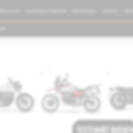
BRAUCHTE
KLEIDUNG/ZUBEHÖR
ERSATZTEILE
SERVICE
ÜBE
V85 TT
V9