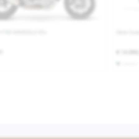
i V100 MANDELLO E5+
Moto Guzz
01
€ 14.999
Merken