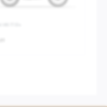
i V85 TT E5+
,01