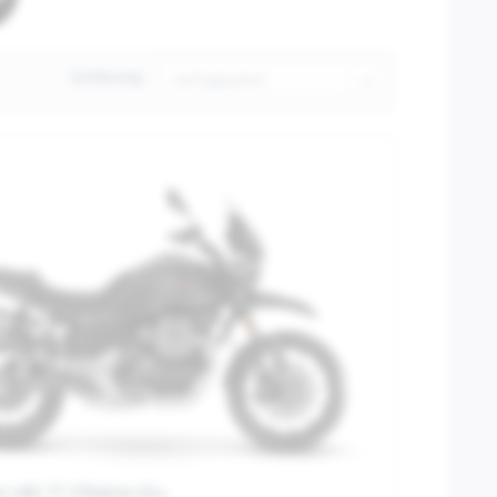
Sortierung:
i V85 TT STRADA E5+