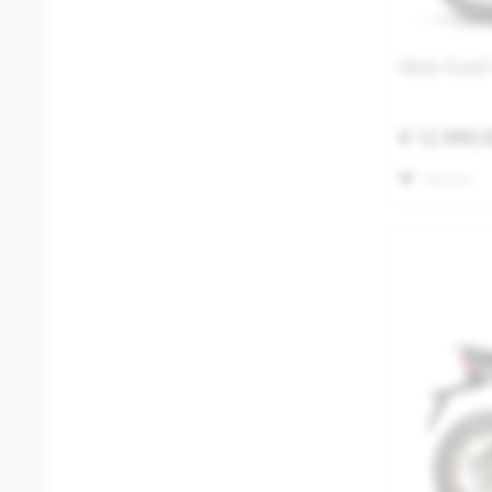
Moto Guzzi
€ 12.999,
Merken