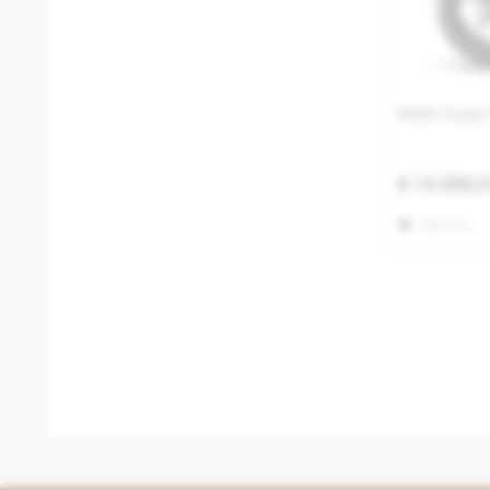
Moto Guzz
€ 14.999,
Merken