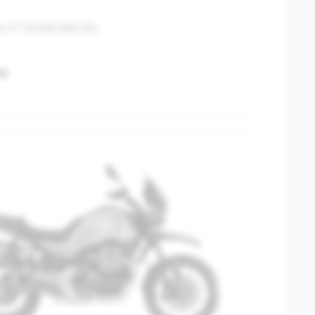
i V7 STONE 850 E5+
00