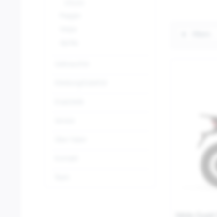
STELVIO
Piaggio
Vespa
Filtern
Aprilia
Gebrauchte
Kleidung/Zubehör
Ersatzteile
Service
Über Faber
Kontakt
Team
Moto Guzzi