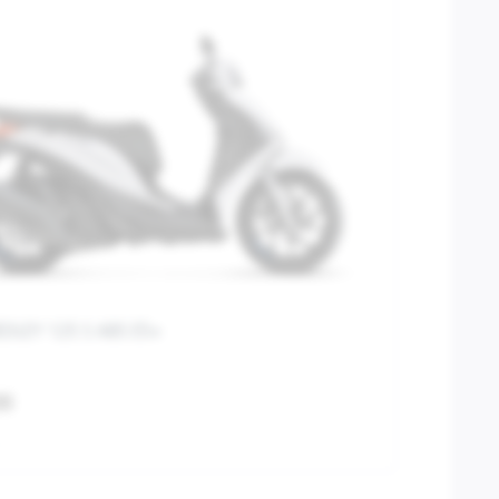
EDLEY 125 S ABS E5+
00