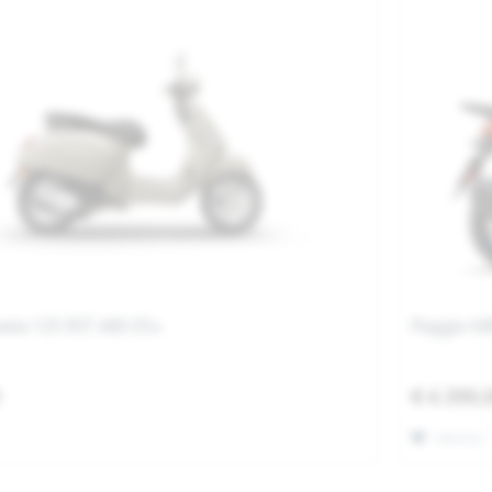
vera 125 RST ABS E5+
Piaggio M
0
€ 4.399,
Merken