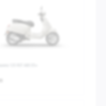
mavera 125 RST ABS E5+
00