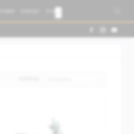
R FABER
KONTAKT
TEAM

Sortierung: