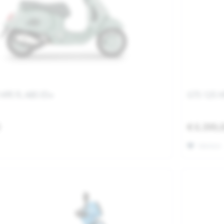
 HPE FL ABS E5+
GTS 125 H
0
€ 6.399,
Merken