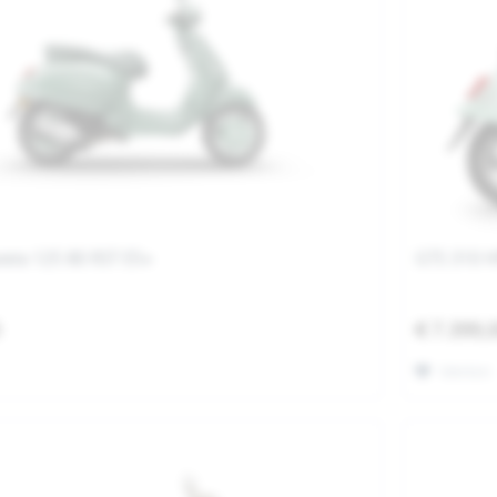
vera 125 80 RST E5+
GTS 310 H
0
€ 7.399,
Merken