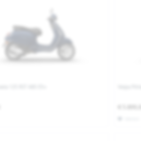
vera 125 RST ABS E5+
Vespa Pri
0
€ 5.899,
Merken