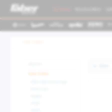
AKTIONEN
ROLLER & BIKES
GE
Roller & Bikes
Aktionen
Filtern
Roller & Bikes
ZERO (Elektromotorrad)
Moto Guzzi
Piaggio
Vespa
Aprilia