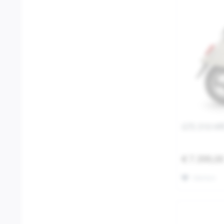
GTS 310 HP
€ 7.399,0
Merken