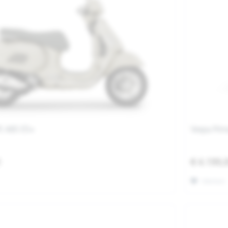
E ABS E5+
Vespa Prim
0
€ 4.199,
Merken