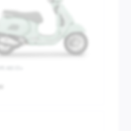
PE ABS E5+
00