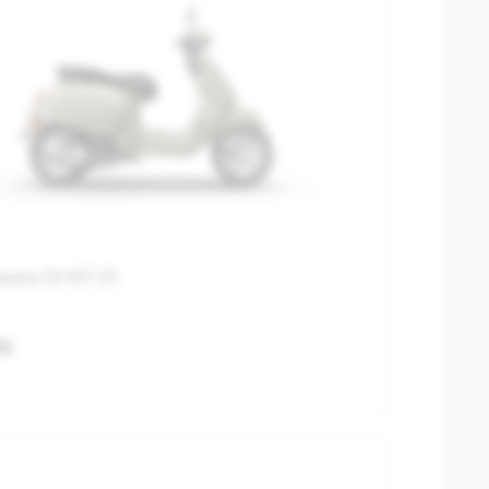
avera 50 RST E5
00