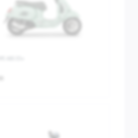
PE ABS E5+
00