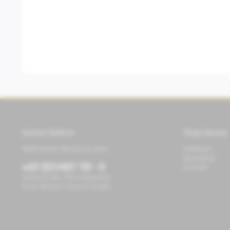
Service Hotline
Shop Service
Telefonische Beratung unter:
Feedback
Newsletter
+43 (0)1/491 59 - 0
Kontakt
während der Öffnungszeiten
Store Richard-Strauss-Straße