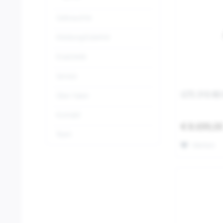
Gebrauchte
Kleidung/Zubehör
Ersatzteile
Service
GTS 310 80
Über Faber
Kontakt
€ 8.699,0
Team
Merken