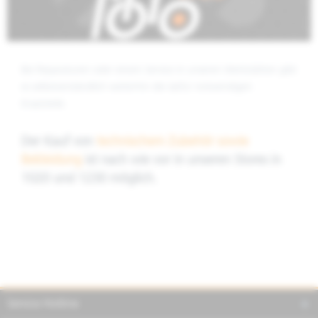
Bei Reparaturen oder einem Service in unseren Werkstätten gibt
es selbstverständlich weiterhin die dafür notwendigen
Ersatzteile.
Der Kauf von
technischem Zubehör sowie
Bekleidung
ist nach wie vor in unseren Stores in
1020 und 1230 möglich.
Service Hotline