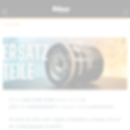
Ersatzteile
Wir bei
Faber Roller & Bike
haben mit
1. Juli
2023
den
Ersatzteilverkauf
in unseren Stores
umstrukturiert
.
Ab sofort ist nicht mehr möglich, Ersatzteile in unserem Store in
der Carlbergergasse zu kaufen.