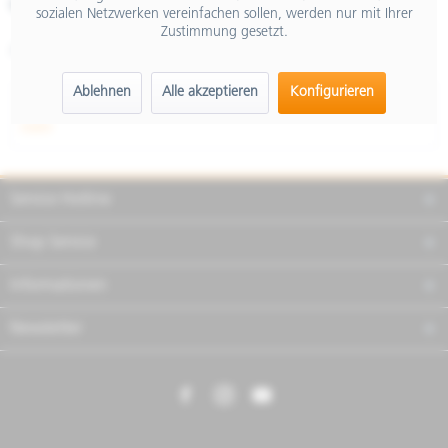
Merken
Teilen
Finanzierung
sozialen Netzwerken vereinfachen sollen, werden nur mit Ihrer
Zustimmung gesetzt.
Artikel-Nr.:
605923M002
Ablehnen
Alle akzeptieren
Konfigurieren
Beschreibung
mehr
Service Hotline
Shop Service
Informationen
Newsletter