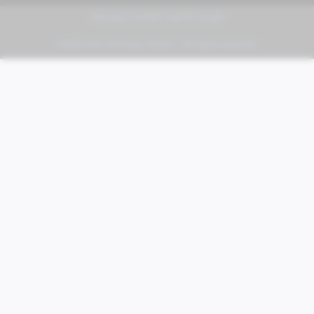
PIAGGIO | VESPA | MOTO GUZZI
FABER KFZ-Vertriebs GmbH - All rights reserved