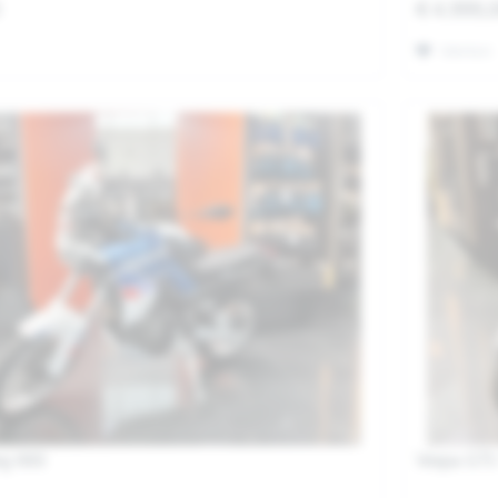
0
€ 4.999,
Merken
eg 660
Vespa GTS