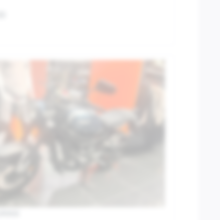
00
SR900