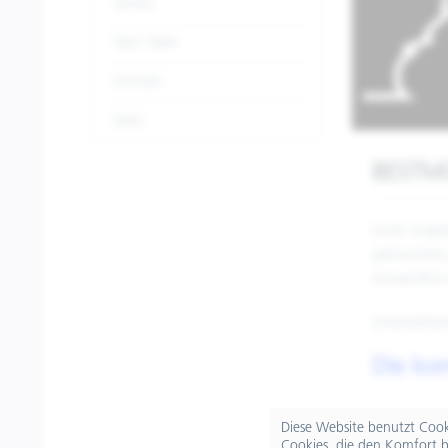
Service
Über Faber
Kontakt
Team
BESTMOT
Unser Angeb
gebrauchtes 
einwandfrei i
Untenstehen
Die kom
Diese Website benutzt Cooki
Cookies, die den Komfort b