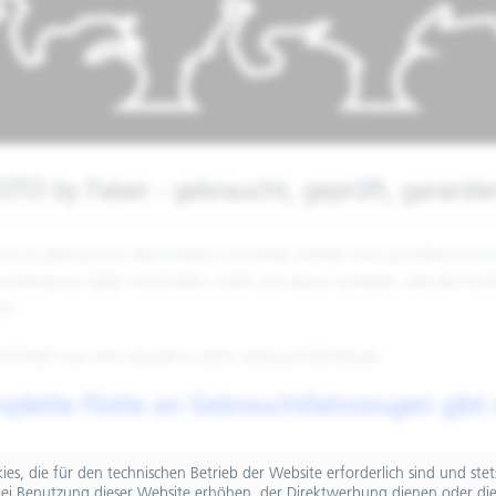
O by Faber - gebraucht, geprüft, garantie
ot an gebrauchten Motorrädern und Roller werden einer gründlichen Kontr
Zweirad von Faber entscheiden, sollen sich darauf verlassen, dass die Fu
st.
d findet man eine Auswahl unserer Gebrauchtfahrzeuge.
plette Flotte an Gebrauchtfahrzeugen gibt
es, die für den technischen Betrieb der Website erforderlich sind und ste
ei Benutzung dieser Website erhöhen, der Direktwerbung dienen oder die