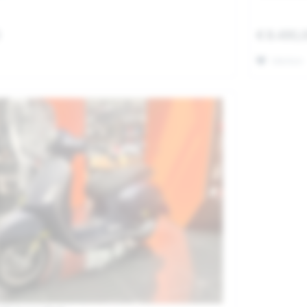
0
€ 8.490,
Merken