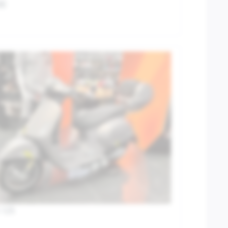
00
 125