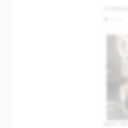
€ 9.990,0
Merken
BMW C 400