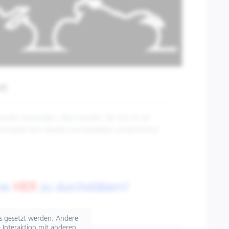
rt
olle unterzogen. Allen Kunden, die sich für ein
nktionalität dem Modell und Modelljahr entsprechend
 es
HIER
zu durchstöbern!
ts gesetzt werden. Andere
 Interaktion mit anderen