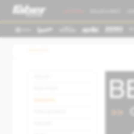
AKTIONEN
ROLLER & BIKES
GE
Gebrauchte
Aktionen
Roller & Bikes
Gebrauchte
Kleidung/Zubehör
Ersatzteile