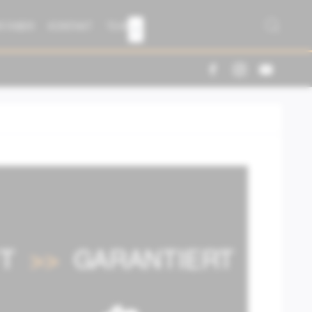
R FABER
KONTAKT
TEAM
