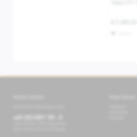
Vespa GTS 1
€ 5.490,0
Merken
Service Hotline
Shop Service
Telefonische Beratung unter:
Feedback
Newsletter
+43 (0)1/491 59 - 0
Kontakt
während der Öffnungszeiten
Store Richard-Strauss-Straße