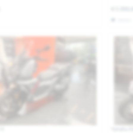
0
€ 5.999,
Merken
 X
Yamaha X