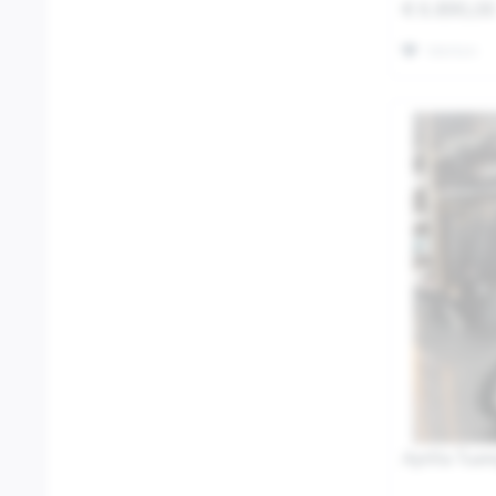
€ 6.890,0
Merken
Aprilia Tuar