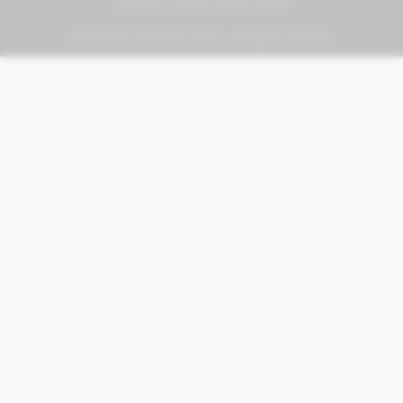
PIAGGIO | VESPA | MOTO GUZZI
FABER KFZ-Vertriebs GmbH - All rights reserved