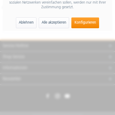
sozialen Netzwerken vereinfachen sollen, werden nur mit Ihrer
Zustimmung gesetzt.
Artikel-Nr.:
1B003991
Beschreibung
Ablehnen
Alle akzeptieren
Konfigurieren
mehr
Service Hotline
Shop Service
Informationen
Newsletter