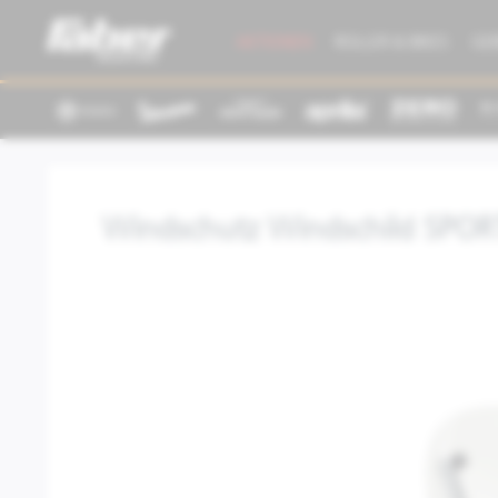
AKTIONEN
ROLLER & BIKES
GE
Windschutz Windschild SPORT