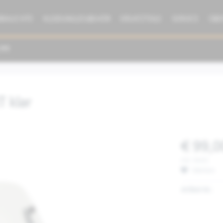
BRAUCHTE
KLEIDUNG/ZUBEHÖR
ERSATZTEILE
SERVICE
ÜBE
 klar
€ 99,0
inkl. MwSt.
Merken
Artikel-Nr.: