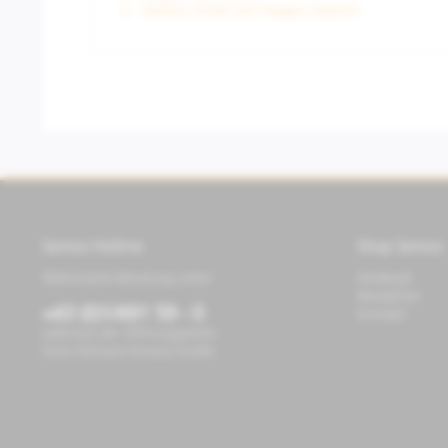
Weitere Artikel von Piaggio Zubehör
Service Hotline
Shop Service
Telefonische Beratung unter:
Feedback
Newsletter
+43 (0)1/491 59 - 0
Kontakt
während der Öffnungszeiten
Store Richard-Strauss-Straße