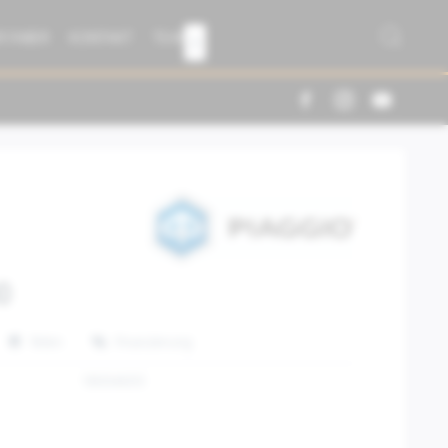
R FABER
KONTAKT
TEAM

0
Teilen
Finanzierung
1B004693