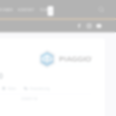
R FABER
KONTAKT
TEAM

0
Teilen
Finanzierung
2S000118