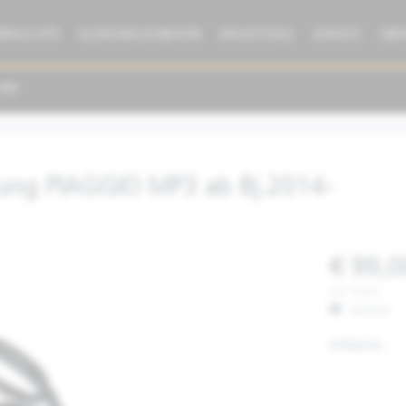
BRAUCHTE
KLEIDUNG/ZUBEHÖR
ERSATZTEILE
SERVICE
ÜBE
ung PIAGGIO MP3 ab Bj.2014-
€ 99,0
inkl. MwSt.
Merken
Artikel-Nr.: