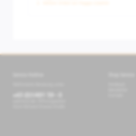
Weitere Artikel von Piaggio Zubehör
Service Hotline
Shop Service
Telefonische Beratung unter:
Feedback
Newsletter
+43 (0)1/491 59 - 0
Kontakt
während der Öffnungszeiten
Store Richard-Strauss-Straße