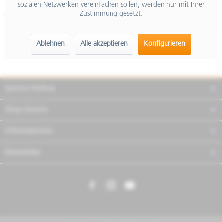
sozialen Netzwerken vereinfachen sollen, werden nur mit Ihrer
Zustimmung gesetzt.
Artikel-Nr.:
605473M
Beschreibung
Ablehnen
Alle akzeptieren
Konfigurieren
mehr
Service Hotline
Shop Service
Informationen
Newsletter