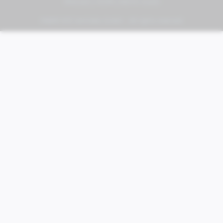
PIAGGIO | VESPA | MOTO GUZZI
FABER KFZ-Vertriebs GmbH - All rights reserved