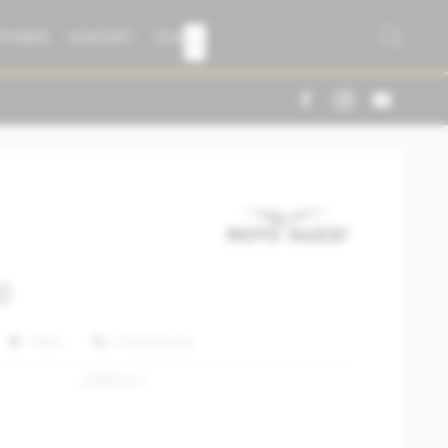
R FABER
KONTAKT
TEAM

0
Teilen
Finanzierung
2S000315