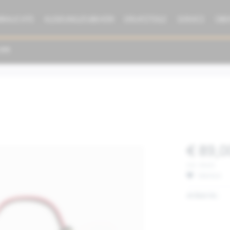
BRAUCHTE
KLEIDUNG/ZUBEHÖR
ERSATZTEILE
SERVICE
ÜBE
€ 89,0
inkl. MwSt.
Merken
Artikel-Nr.: