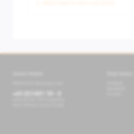
Weitere Artikel von Moto Guzzi Zubehör
Service Hotline
Shop Service
Telefonische Beratung unter:
Feedback
Newsletter
+43 (0)1/491 59 - 0
Kontakt
während der Öffnungszeiten
Store Richard-Strauss-Straße