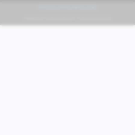
PIAGGIO | VESPA | MOTO GUZZI
FABER KFZ-Vertriebs GmbH - All rights reserved