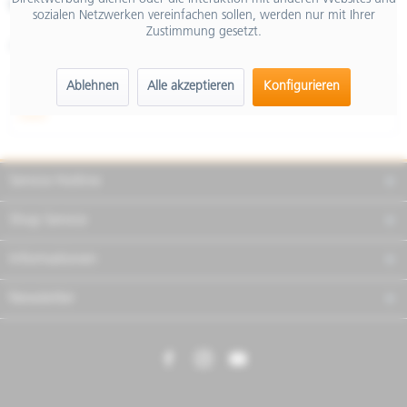
Merken
Teilen
Finanzierung
sozialen Netzwerken vereinfachen sollen, werden nur mit Ihrer
Zustimmung gesetzt.
Artikel-Nr.:
2S000758
Ablehnen
Alle akzeptieren
Konfigurieren
Beschreibung
mehr
Service Hotline
Shop Service
Informationen
Newsletter