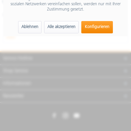
Merken
Teilen
Finanzierung
sozialen Netzwerken vereinfachen sollen, werden nur mit Ihrer
Zustimmung gesetzt.
Artikel-Nr.:
2S000790
Ablehnen
Alle akzeptieren
Konfigurieren
Beschreibung
mehr
Service Hotline
Shop Service
Informationen
Newsletter