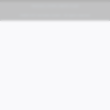
PIAGGIO | VESPA | MOTO GUZZI
FABER KFZ-Vertriebs GmbH - All rights reserved