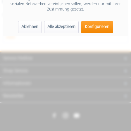
Merken
Teilen
Finanzierung
sozialen Netzwerken vereinfachen sollen, werden nur mit Ihrer
Zustimmung gesetzt.
Artikel-Nr.:
2S000795
Ablehnen
Alle akzeptieren
Konfigurieren
Beschreibung
mehr
Service Hotline
Shop Service
Informationen
Newsletter