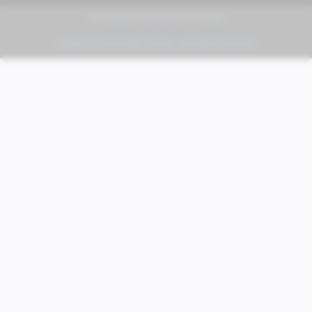
PIAGGIO | VESPA | MOTO GUZZI
FABER KFZ-Vertriebs GmbH - All rights reserved