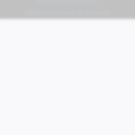
PIAGGIO | VESPA | MOTO GUZZI
FABER KFZ-Vertriebs GmbH - All rights reserved