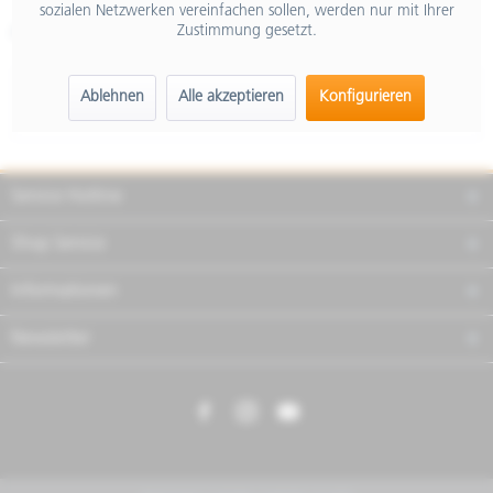
sozialen Netzwerken vereinfachen sollen, werden nur mit Ihrer
Zustimmung gesetzt.
Artikel-Nr.:
2S000802
Beschreibung
Ablehnen
Alle akzeptieren
Konfigurieren
mehr
Service Hotline
Shop Service
Informationen
Newsletter