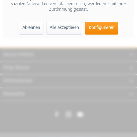
sozialen Netzwerken vereinfachen sollen, werden nur mit Ihrer
Artikel-Nr.:
602884M
Zustimmung gesetzt.
Beschreibung
Ablehnen
Alle akzeptieren
Konfigurieren
mehr
Service Hotline
Shop Service
Informationen
Newsletter