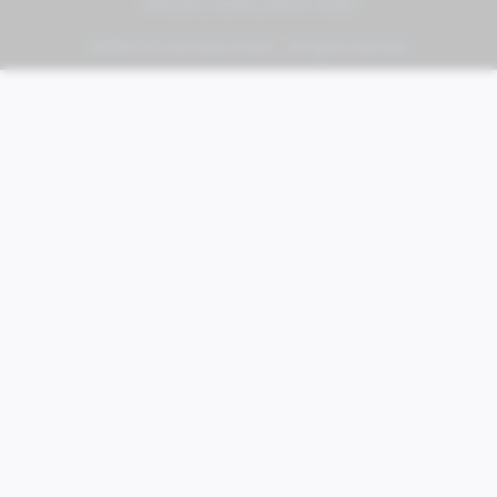
PIAGGIO | VESPA | MOTO GUZZI
FABER KFZ-Vertriebs GmbH - All rights reserved