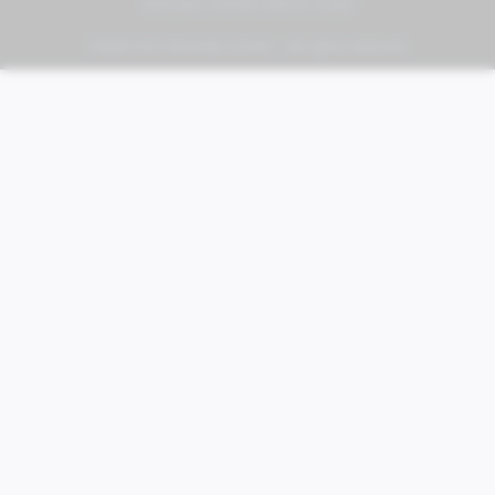
PIAGGIO | VESPA | MOTO GUZZI
FABER KFZ-Vertriebs GmbH - All rights reserved