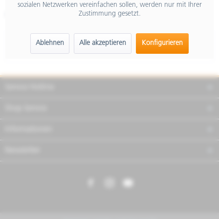
sozialen Netzwerken vereinfachen sollen, werden nur mit Ihrer
Zustimmung gesetzt.
Artikel-Nr.:
606911M0BG
Beschreibung
Ablehnen
Alle akzeptieren
Konfigurieren
mehr
Service Hotline
Shop Service
Informationen
Newsletter