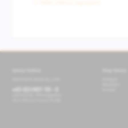
Weitere Artikel von Vespa Zubehör
Service Hotline
Shop Service
Telefonische Beratung unter:
Feedback
Newsletter
+43 (0)1/491 59 - 0
Kontakt
während der Öffnungszeiten
Store Richard-Strauss-Straße