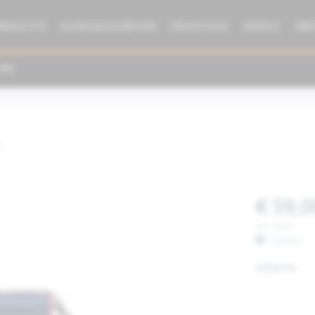
BRAUCHTE
KLEIDUNG/ZUBEHÖR
ERSATZTEILE
SERVICE
ÜBE
€ 59,0
inkl. MwSt.
Merken
Artikel-Nr.: