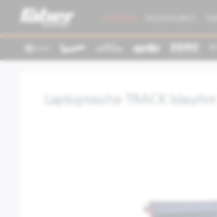
AKTIONEN
ROLLER & BIKES
GE
Laptoptasche TRACK blau/rot