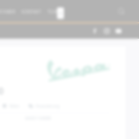
R FABER
KONTAKT
TEAM

0
Teilen
Finanzierung
606911M0BR