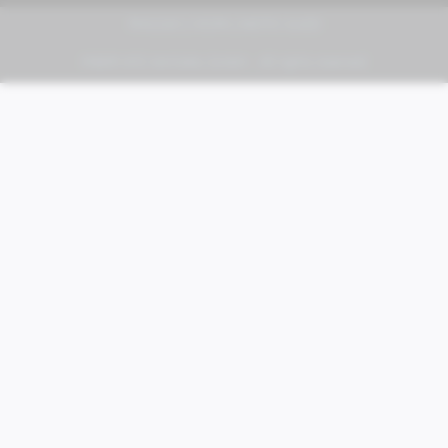
PIAGGIO | VESPA | MOTO GUZZI
FABER KFZ-Vertriebs GmbH - All rights reserved