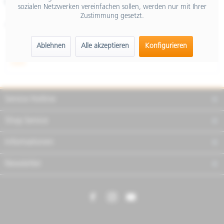
Merken
Teilen
Finanzierung
sozialen Netzwerken vereinfachen sollen, werden nur mit Ihrer
Zustimmung gesetzt.
Artikel-Nr.:
607510M02
Ablehnen
Alle akzeptieren
Konfigurieren
Beschreibung
mehr
Service Hotline
Shop Service
Informationen
Newsletter