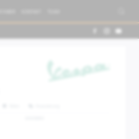
R FABER
KONTAKT
TEAM
Teilen
Finanzierung
606088M