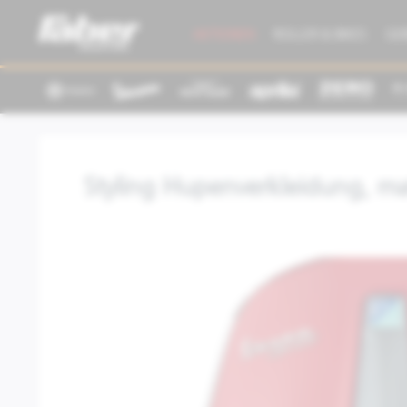
AKTIONEN
ROLLER & BIKES
GE
Styling Hupenverkleidung, ma