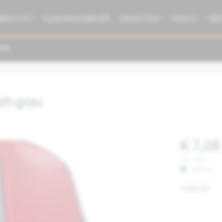
BRAUCHTE
KLEIDUNG/ZUBEHÖR
ERSATZTEILE
SERVICE
ÜBE
tt-grau
€ 7,08
inkl. MwSt.
Merken
Artikel-Nr.: