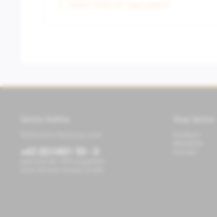
Weitere Artikel von Vespa Zubehör
Service Hotline
Shop Service
Telefonische Beratung unter:
Feedback
Newsletter
+43 (0)1/491 59 - 0
Kontakt
während der Öffnungszeiten
Store Richard-Strauss-Straße