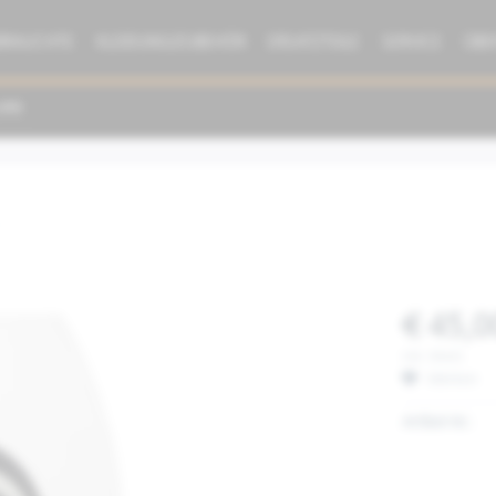
BRAUCHTE
KLEIDUNG/ZUBEHÖR
ERSATZTEILE
SERVICE
ÜBE
€ 45,0
inkl. MwSt.
Merken
Artikel-Nr.: