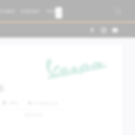
R FABER
KONTAKT
TEAM

0
Teilen
Finanzierung
606101M