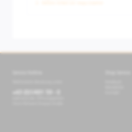
Weitere Artikel von Vespa Zubehör
Service Hotline
Shop Service
Telefonische Beratung unter:
Feedback
Newsletter
+43 (0)1/491 59 - 0
Kontakt
während der Öffnungszeiten
Store Richard-Strauss-Straße