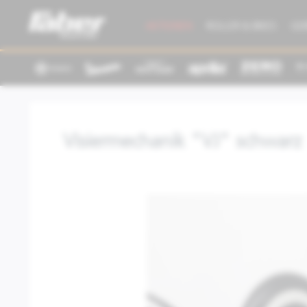
AKTIONEN
ROLLER & BIKES
GE
Visiermechanik "VJ" schwarz