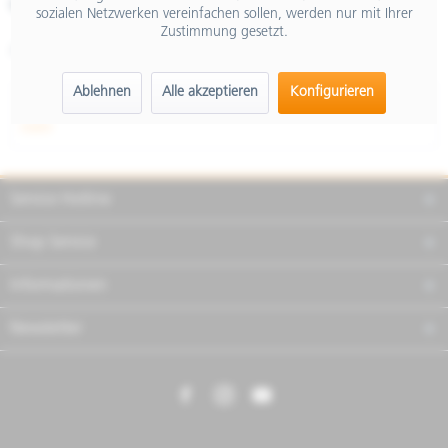
Merken
Teilen
Finanzierung
sozialen Netzwerken vereinfachen sollen, werden nur mit Ihrer
Zustimmung gesetzt.
Artikel-Nr.:
605923M003
Ablehnen
Alle akzeptieren
Konfigurieren
Beschreibung
mehr
Service Hotline
Shop Service
Informationen
Newsletter