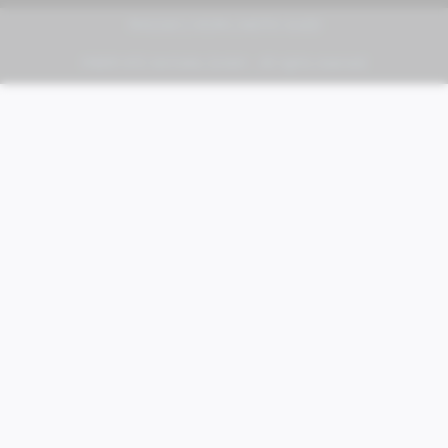
PIAGGIO | VESPA | MOTO GUZZI
FABER KFZ-Vertriebs GmbH - All rights reserved