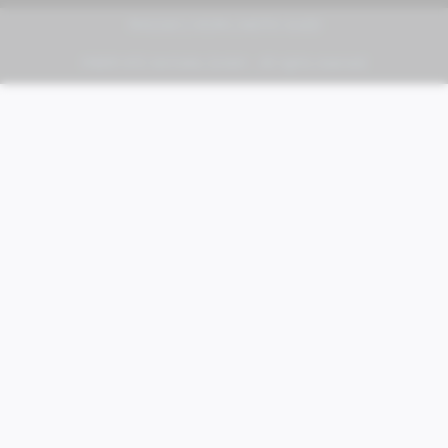
PIAGGIO | VESPA | MOTO GUZZI
FABER KFZ-Vertriebs GmbH - All rights reserved