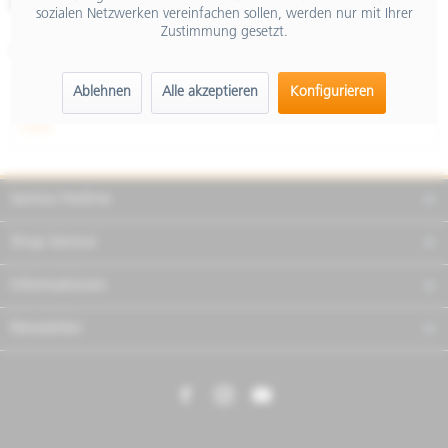
Merken
Teilen
Finanzierung
sozialen Netzwerken vereinfachen sollen, werden nur mit Ihrer
Zustimmung gesetzt.
Artikel-Nr.:
605880M001
Ablehnen
Alle akzeptieren
Konfigurieren
Beschreibung
mehr
Service Hotline
Shop Service
Informationen
Newsletter