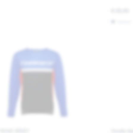
€ 69,90
Merken
F ROAD JERSEY
Hoodie Apr