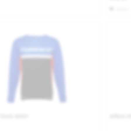
Merken
F ROAD JERSEY
APRILIA O