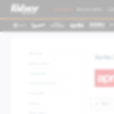
AKTIONEN
ROLLER & BIKES
GE
Aktionen
Aprilia
Roller & Bikes
Gebrauchte
Kleidung/Zubehör
Ersatzteile
Service
Filtern
Über Faber