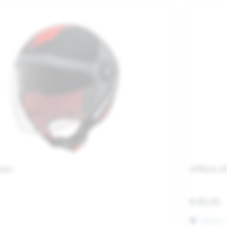
helm
APRILIA 
€ 60,00
Merken