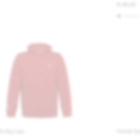
€ 48,00
Merken
lia Big Logo
Hoodie Apr