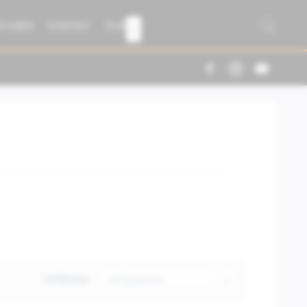
R FABER
KONTAKT
TEAM

Sortierung: