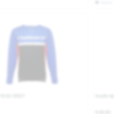
Merken
F ROAD JERSEY
Hoodie Apr
€ 69,90