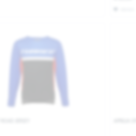
Merken
F ROAD JERSEY
APRILIA O