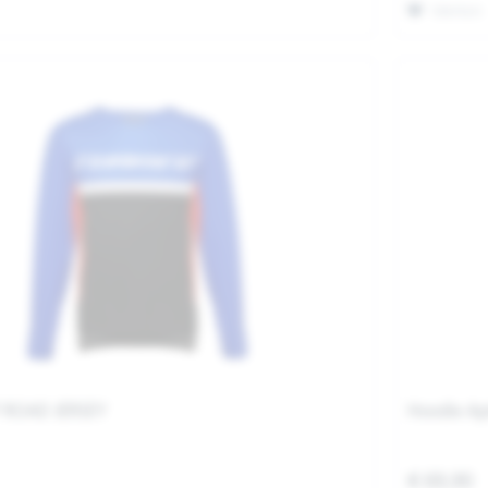
Merken
F ROAD JERSEY
Hoodie Apr
€ 69,90