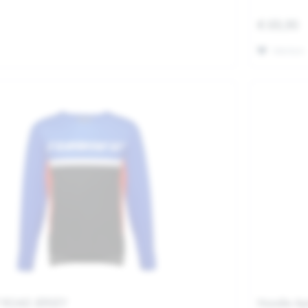
€ 69,90
Merken
F ROAD JERSEY
Hoodie Apr