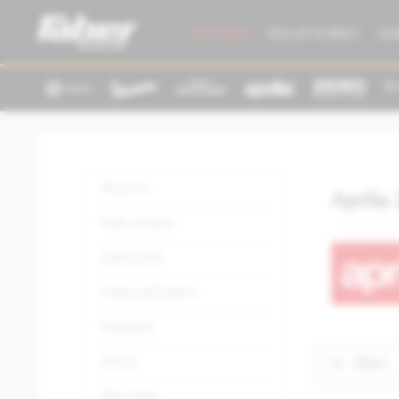
AKTIONEN
ROLLER & BIKES
GE
Aktionen
Aprilia
Roller & Bikes
Gebrauchte
Kleidung/Zubehör
Ersatzteile
Service
Filtern
Über Faber