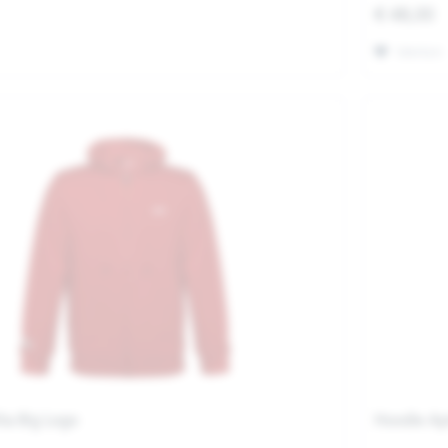
€ 48,00
Merken
lia Big Logo
Hoodie Apr