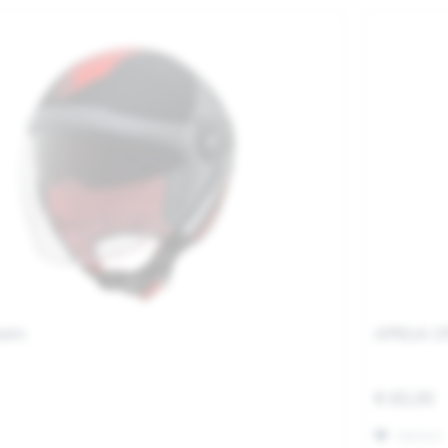
helm
APRILIA 
€ 60,00
Merken