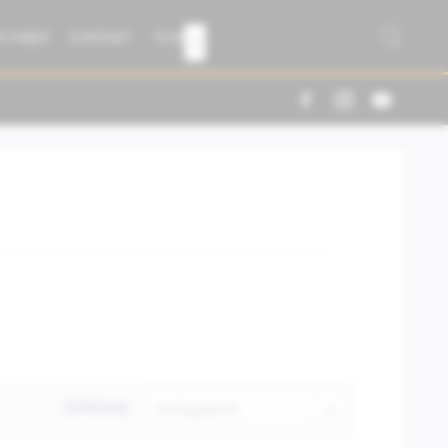
R FABER
KONTAKT
TEAM

Sortierung: