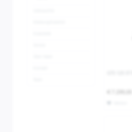
Gebrauchte
Kleidung/Zubehör
Ersatzteile
Service
Über Faber
Kontakt
GTS 125 ST 
Team
€ 7.299,0
Merken