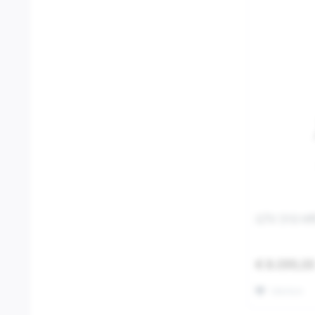
GTV 310 HP
€ 8.099,0
Merken