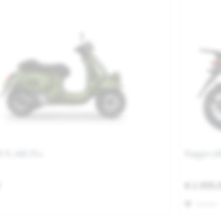
E FL ABS E5+
Piaggio LI
0
€ 2.999,
Merken