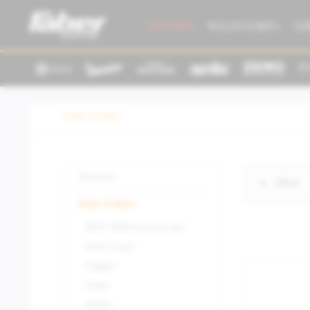
AKTIONEN
ROLLER & BIKES
GE
Roller & Bikes
Aktionen
Filtern
Roller & Bikes
ZERO (Elektromotorrad)
Moto Guzzi
Piaggio
Vespa
Aprilia