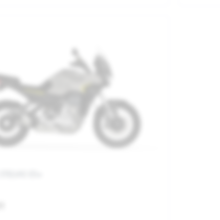
 STELVIO E5+
01