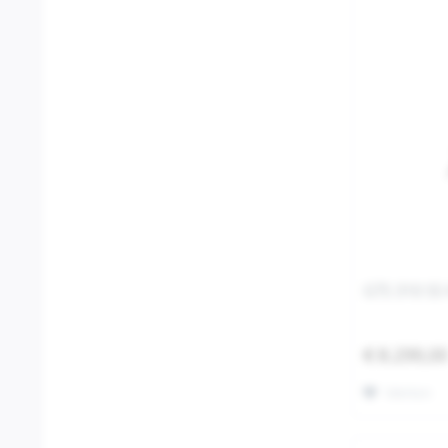
GTS 310 SS 
€ 8.299,0
Merken