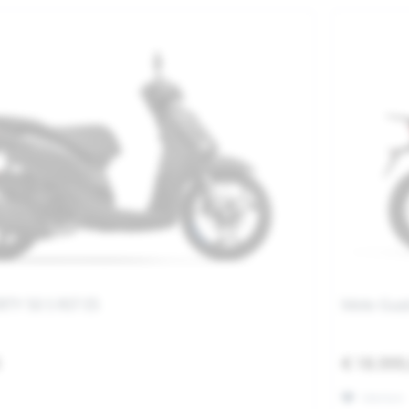
ERTY 50 S RST E5
Moto Guzz
0
€ 18.999
Merken