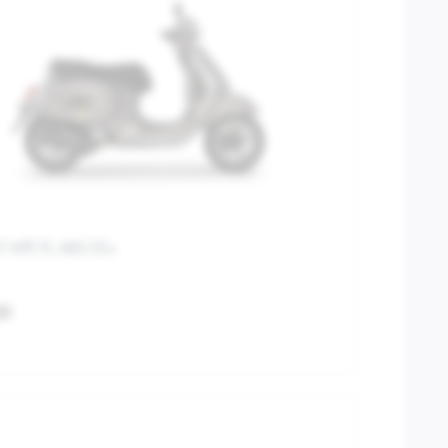
T HPE FL ABS E5+
00