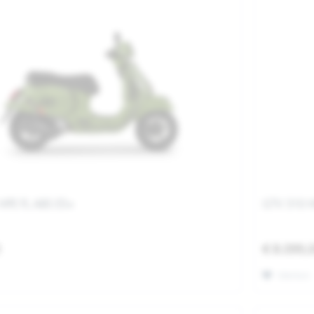
HPE FL ABS E5+
GTV 310 H
0
€ 8.099,
Merken