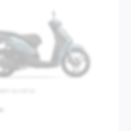
BERTY 50 S RST E5
00