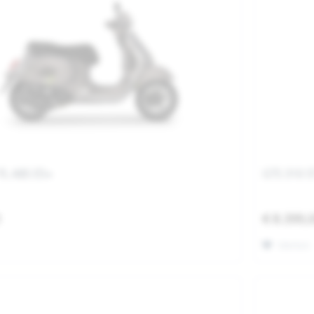
FL ABS E5+
GTS 310 S
0
€ 8.399,
Merken