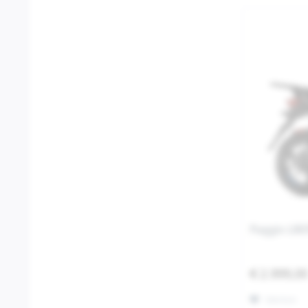
Piaggio LIB
€ 2.999,0
Merken