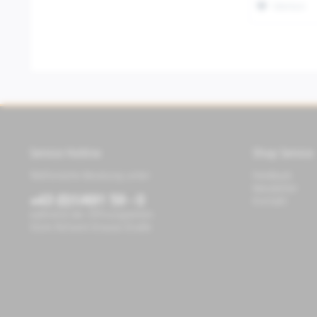
Merken
Service Hotline
Shop Service
Telefonische Beratung unter:
Feedback
Newsletter
+43 (0)1/491 59 - 0
Kontakt
während der Öffnungszeiten
Store Richard-Strauss-Straße