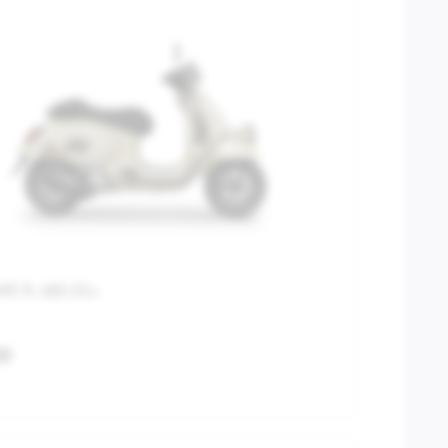
PE FL ABS E5+
00