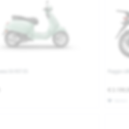
vera 50 RST E5
Piaggio L
0
€ 3.199,
Merken