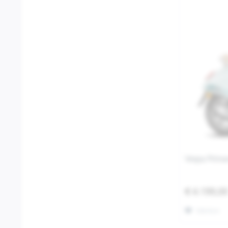
Vespa Prima
€ 4.199,0
Merken