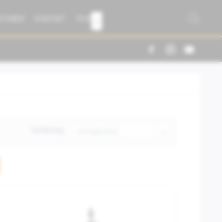
R FABER
KONTAKT
TEAM

Sortierung: