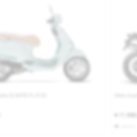
vera 50 BATIK FL 4T E5
Moto Guzz
0
€ 11.998
Merken