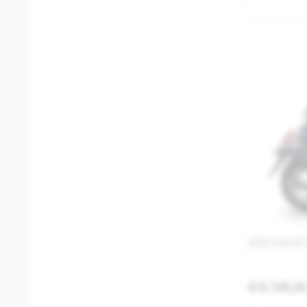
GTS 310 ST
€ 8.199,0