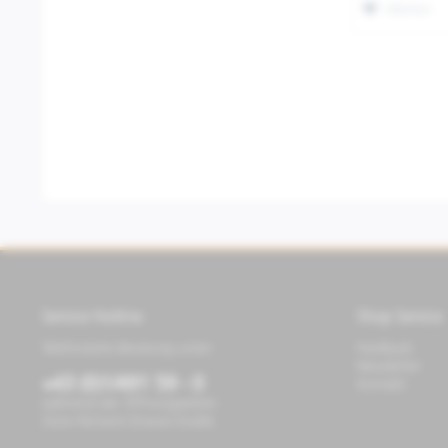
Merken
Service Hotline
Shop Service
Telefonische Beratung unter:
Feedback
Newsletter
+43 (0)1/491 59 - 0
Kontakt
während der Öffnungszeiten
Store Richard-Strauss-Straße