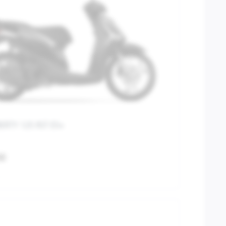
IBERTY 125 RST E5+
00