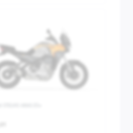
i STELVIO ARAS E5+
,01