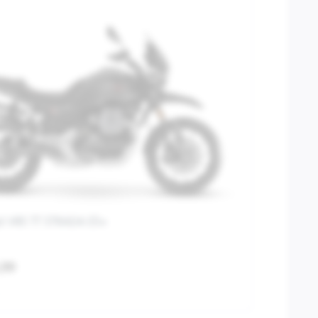
i V85 TT STRADA E5+
,99