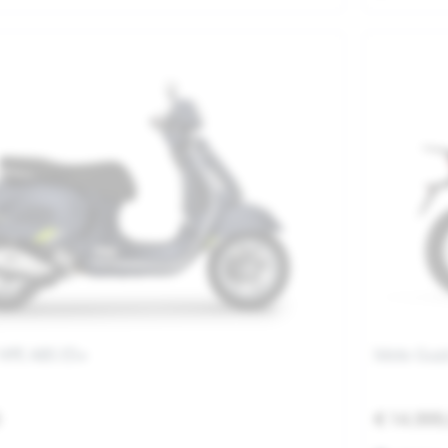
 HPE ABS E5+
Moto Guzz
0
€ 14.999