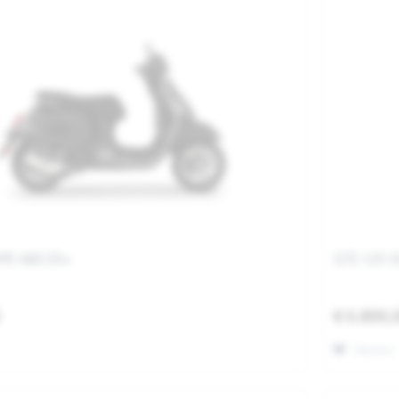
HPE ABS E5+
GTS 125 S
0
€ 6.899,
Merken