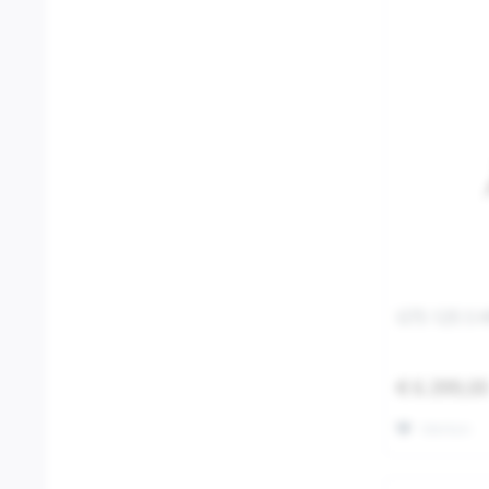
GTS 125 S 
€ 6.399,0
Merken