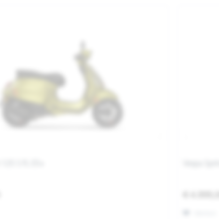
 125 S FL E5+
Vespa Spri
0
€ 4.999,
Merken