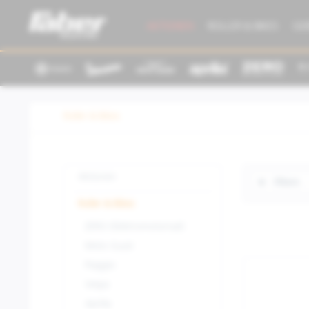
AKTIONEN
ROLLER & BIKES
GE
Roller & Bikes
Aktionen
Filtern
Roller & Bikes
ZERO (Elektromotorrad)
Moto Guzzi
Piaggio
Vespa
Aprilia