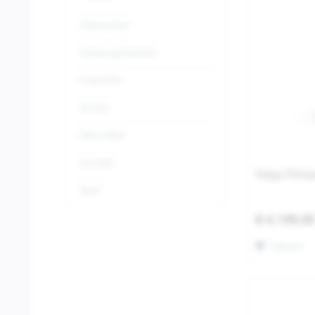
Gebrauchte
Kleidung/Zubehör
Ersatzteile
Service
Über Faber
Kontakt
Vespa Prima
Team
€ 4.199,0
Merken