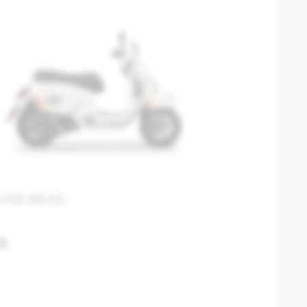
S HPE ABS E5+
00