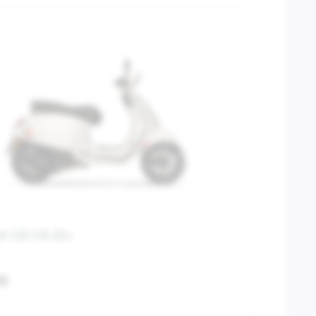
nt 125 S FL E5+
00