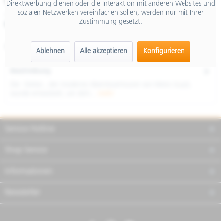
€ 13.999,00
Direktwerbung dienen oder die Interaktion mit anderen Websites und
sozialen Netzwerken vereinfachen sollen, werden nur mit Ihrer
inkl. MwSt.
Zustimmung gesetzt.
Merken
Teilen
Finanzierung
Artikel-Nr.:
GU3285000EBR01
Ablehnen
Alle akzeptieren
Konfigurieren
Beschreibung
Die Stelvio , der moderne Abenteuertourer von Moto Guzzi,
wurde entwickelt, um dich...
mehr
Service Hotline
Shop Service
Informationen
Newsletter