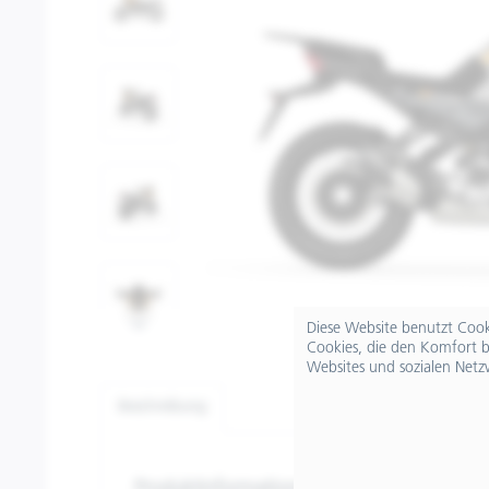
Diese Website benutzt Cooki
Cookies, die den Komfort b
Websites und sozialen Netz
Beschreibung