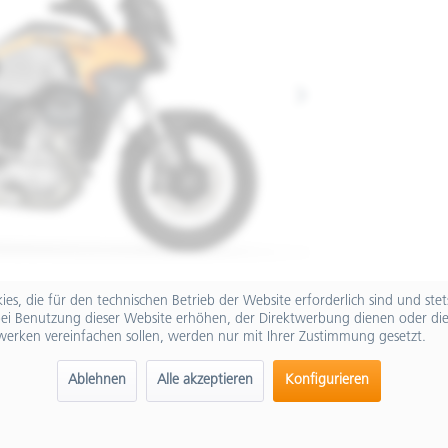
es, die für den technischen Betrieb der Website erforderlich sind und ste
ei Benutzung dieser Website erhöhen, der Direktwerbung dienen oder die
werken vereinfachen sollen, werden nur mit Ihrer Zustimmung gesetzt.
Ablehnen
Alle akzeptieren
Konfigurieren