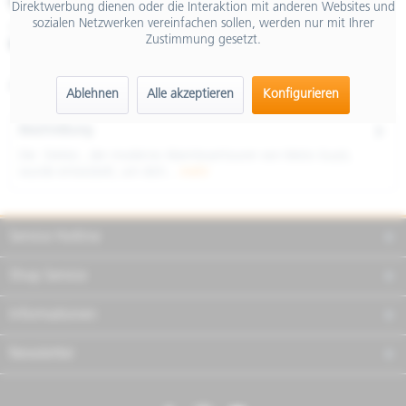
€ 14.999,01
Direktwerbung dienen oder die Interaktion mit anderen Websites und
sozialen Netzwerken vereinfachen sollen, werden nur mit Ihrer
inkl. MwSt.
Zustimmung gesetzt.
Merken
Teilen
Finanzierung
Artikel-Nr.:
GU3285100EBR01
Ablehnen
Alle akzeptieren
Konfigurieren
Beschreibung
Die Stelvio , der moderne Abenteuertourer von Moto Guzzi,
wurde entwickelt, um dich...
mehr
Service Hotline
Shop Service
Informationen
Newsletter