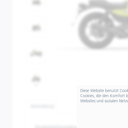
Diese Website benutzt Cooki
Cookies, die den Komfort b
Websites und sozialen Netz
Beschreibung