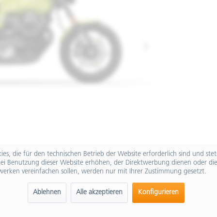
es, die für den technischen Betrieb der Website erforderlich sind und ste
ei Benutzung dieser Website erhöhen, der Direktwerbung dienen oder die
werken vereinfachen sollen, werden nur mit Ihrer Zustimmung gesetzt.
Ablehnen
Alle akzeptieren
Konfigurieren