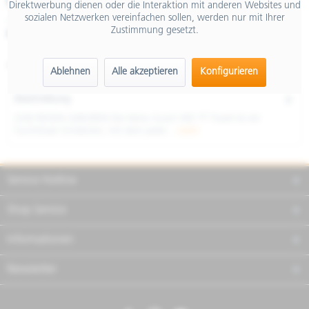
€ 14.999,01
Direktwerbung dienen oder die Interaktion mit anderen Websites und
sozialen Netzwerken vereinfachen sollen, werden nur mit Ihrer
inkl. MwSt.
Zustimmung gesetzt.
Merken
Teilen
Finanzierung
Artikel-Nr.:
GU6228500EBR01
Ablehnen
Alle akzeptieren
Konfigurieren
Beschreibung
ZUM REISEN GEBOREN Die Moto Guzzi V85 TT Travel ist ein
furchtloser Entdecker, mit dem jeder...
mehr
Service Hotline
Shop Service
Informationen
Newsletter