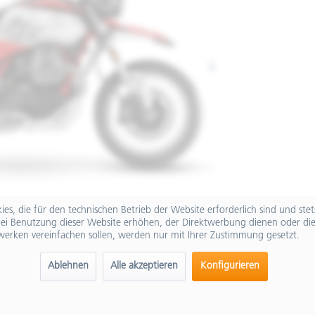
es, die für den technischen Betrieb der Website erforderlich sind und ste
ei Benutzung dieser Website erhöhen, der Direktwerbung dienen oder die
werken vereinfachen sollen, werden nur mit Ihrer Zustimmung gesetzt.
Ablehnen
Alle akzeptieren
Konfigurieren