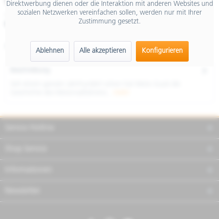
€ 12.999,00
Direktwerbung dienen oder die Interaktion mit anderen Websites und
sozialen Netzwerken vereinfachen sollen, werden nur mit Ihrer
inkl. MwSt.
Zustimmung gesetzt.
Merken
Teilen
Finanzierung
Artikel-Nr.:
GU6228300EBR02
Ablehnen
Alle akzeptieren
Konfigurieren
Beschreibung
Seit einem ganzen Jahrhundert schon hat Moto Guzzi die
Geschichte des Motorradfahrens...
mehr
Service Hotline
Shop Service
Informationen
Newsletter