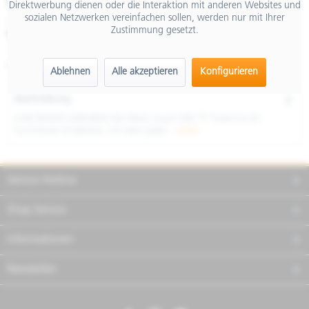
€ 16.599,00
Direktwerbung dienen oder die Interaktion mit anderen Websites und
sozialen Netzwerken vereinfachen sollen, werden nur mit Ihrer
inkl. MwSt.
Zustimmung gesetzt.
Merken
Teilen
Finanzierung
Artikel-Nr.:
GU3228500EBT02
Ablehnen
Alle akzeptieren
Konfigurieren
Beschreibung
ZUM REISEN GEBOREN Die Moto Guzzi V85 TT Travel ist ein
furchtloser Entdecker, mit dem jeder...
mehr
Service Hotline
Shop Service
Informationen
Newsletter