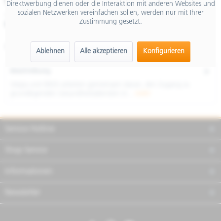
€ 5.699,00
Direktwerbung dienen oder die Interaktion mit anderen Websites und
sozialen Netzwerken vereinfachen sollen, werden nur mit Ihrer
inkl. MwSt.
Zustimmung gesetzt.
Merken
Teilen
Finanzierung
Artikel-Nr.:
NVE7R7RU02
Ablehnen
Alle akzeptieren
Konfigurieren
Beschreibung
Vespa und (RED) arbeiten gemeinsam daran, den Zugang zu
grundlegenden Gesundheitsdiensten in...
mehr
Service Hotline
Shop Service
Informationen
Newsletter