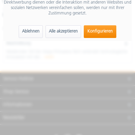
€ 7.799,00
Direktwerbung dienen oder die Interaktion mit anderen Websites und
sozialen Netzwerken vereinfachen sollen, werden nur mit Ihrer
inkl. MwSt.
Zustimmung gesetzt.
Merken
Teilen
Finanzierung
Artikel-Nr.:
NVE8G4BU01
Ablehnen
Alle akzeptieren
Konfigurieren
Beschreibung
Modernster Stil Die Vespa Primavera Tech verbindet technologische
Innovation mit der...
mehr
Service Hotline
Shop Service
Informationen
Newsletter