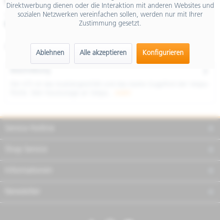
€ 6.399,00
Direktwerbung dienen oder die Interaktion mit anderen Websites und
sozialen Netzwerken vereinfachen sollen, werden nur mit Ihrer
inkl. MwSt.
Zustimmung gesetzt.
Merken
Teilen
Finanzierung
Artikel-Nr.:
NVH6XC2U02
Ablehnen
Alle akzeptieren
Konfigurieren
Beschreibung
Die GTS ist das Aushängeschild und das starke Zugpferd der Vespa-
Flotte. Wer heutzutage an Vespa...
mehr
Service Hotline
Shop Service
Informationen
Newsletter