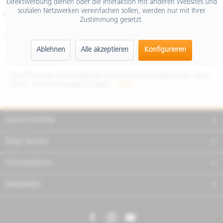
Direktwerbung dienen oder die Interaktion mit anderen Websites und
inkl. MwSt.
sozialen Netzwerken vereinfachen sollen, werden nur mit Ihrer
Merken
Teilen
Finanzierung
Zustimmung gesetzt.
Artikel-Nr.:
NVH6NVVU01
Ablehnen
Alle akzeptieren
Konfigurieren
Beschreibung
Die GTS ist das Aushängeschild und das starke Zugpferd der Vespa-
Flotte. Wer heutzutage an Vespa...
mehr
Service Hotline
Shop Service
Informationen
Newsletter