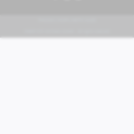
PIAGGIO | VESPA | MOTO GUZZI
FABER KFZ-Vertriebs GmbH - All rights reserved