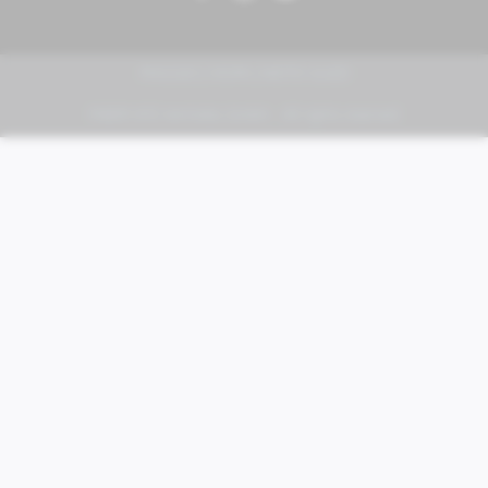
PIAGGIO | VESPA | MOTO GUZZI
FABER KFZ-Vertriebs GmbH - All rights reserved