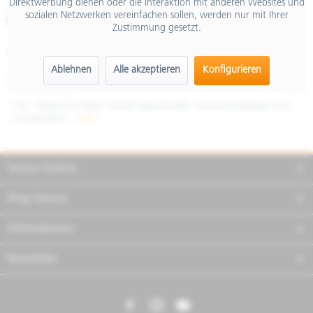
Direktwerbung dienen oder die Interaktion mit anderen Websites und
inkl. MwSt.
sozialen Netzwerken vereinfachen sollen, werden nur mit Ihrer
Merken
Teilen
Finanzierung
Zustimmung gesetzt.
Artikel-Nr.:
NVH5B4UU02
Ablehnen
Alle akzeptieren
Konfigurieren
Beschreibung
Die Vespa GTS-Reihe behält das aktuelle, unverwechselbare und
erfolgreiche...
mehr
Service Hotline
Shop Service
Informationen
Newsletter