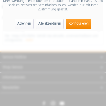
Direktwerbung dienen oder die Interaktion mit anderen Websites und
inkl. MwSt.
sozialen Netzwerken vereinfachen sollen, werden nur mit Ihrer
Merken
Teilen
Finanzierung
Zustimmung gesetzt.
Artikel-Nr.:
NVH5DYEU04
Ablehnen
Alle akzeptieren
Konfigurieren
Beschreibung
Die Vespa GTS-Reihe behält das aktuelle, unverwechselbare und
erfolgreiche...
mehr
Service Hotline
Shop Service
Informationen
Newsletter