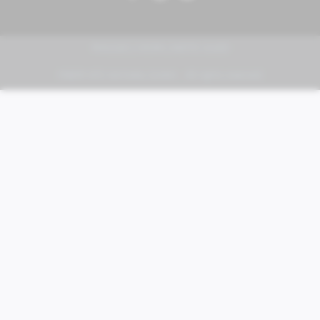
PIAGGIO | VESPA | MOTO GUZZI
FABER KFZ-Vertriebs GmbH - All rights reserved