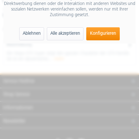
€ 7.999,00
Direktwerbung dienen oder die Interaktion mit anderen Websites und
sozialen Netzwerken vereinfachen sollen, werden nur mit Ihrer
inkl. MwSt.
Zustimmung gesetzt.
Merken
Teilen
Finanzierung
Artikel-Nr.:
NVH5BA4U07
Ablehnen
Alle akzeptieren
Konfigurieren
Beschreibung
Die Vespa GTS Super zeigt den ganzen Charakter der GTS-Familie.
Sie ist ein dynamischer,...
mehr
Service Hotline
Shop Service
Informationen
Newsletter