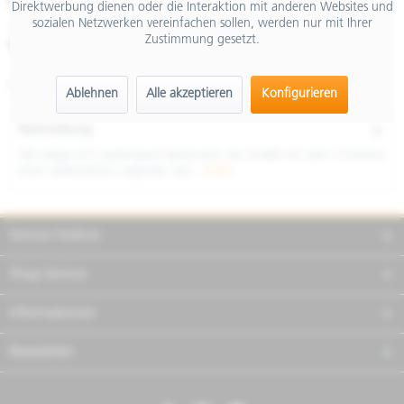
€ 8.299,00
Direktwerbung dienen oder die Interaktion mit anderen Websites und
sozialen Netzwerken vereinfachen sollen, werden nur mit Ihrer
inkl. MwSt.
Zustimmung gesetzt.
Merken
Teilen
Finanzierung
Artikel-Nr.:
NVH5VNHU06
Ablehnen
Alle akzeptieren
Konfigurieren
Beschreibung
Die Vespa GTS SuperSport beherrscht die Straße mit dem Charisma
einer italienischen Legende. Der...
mehr
Service Hotline
Shop Service
Informationen
Newsletter