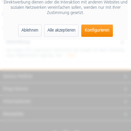
€ 8.299,00
Direktwerbung dienen oder die Interaktion mit anderen Websites und
sozialen Netzwerken vereinfachen sollen, werden nur mit Ihrer
inkl. MwSt.
Zustimmung gesetzt.
Merken
Teilen
Finanzierung
Artikel-Nr.:
NVH5VNHU06
Ablehnen
Alle akzeptieren
Konfigurieren
Beschreibung
Die Vespa GTS SuperSport beherrscht die Straße mit dem Charisma
einer italienischen Legende. Der...
mehr
Service Hotline
Shop Service
Informationen
Newsletter