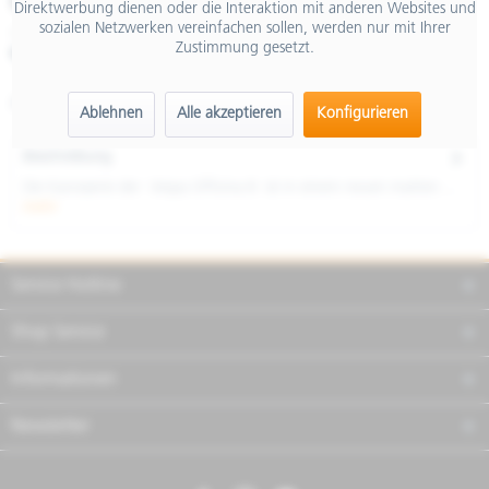
€ 8.399,00
Direktwerbung dienen oder die Interaktion mit anderen Websites und
sozialen Netzwerken vereinfachen sollen, werden nur mit Ihrer
inkl. MwSt.
Zustimmung gesetzt.
Merken
Teilen
Finanzierung
Artikel-Nr.:
NVH7D3BU02
Ablehnen
Alle akzeptieren
Konfigurieren
Beschreibung
Die Karosserie der Vespa Officina 8 ist in einem neuen matten ...
mehr
Service Hotline
Shop Service
Informationen
Newsletter