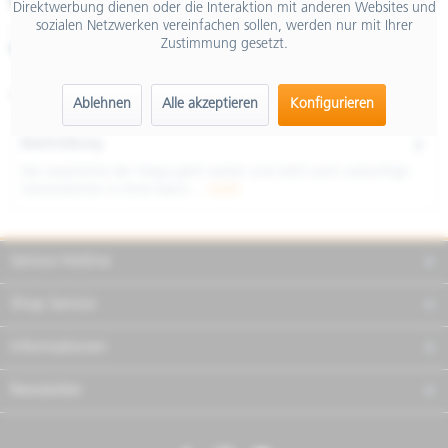
€ 4.999,00
Direktwerbung dienen oder die Interaktion mit anderen Websites und
sozialen Netzwerken vereinfachen sollen, werden nur mit Ihrer
inkl. MwSt.
Zustimmung gesetzt.
Merken
Teilen
Finanzierung
Artikel-Nr.:
NVF7DKCU04
Ablehnen
Alle akzeptieren
Konfigurieren
Beschreibung
Die Geschichte der Vespa geht weiter und zieht auch zukünftige
Generationen in ihren Bann....
mehr
Service Hotline
Shop Service
Informationen
Newsletter