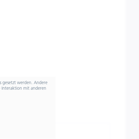
ts gesetzt werden. Andere
 Interaktion mit anderen