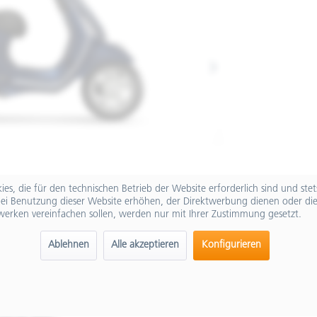
es, die für den technischen Betrieb der Website erforderlich sind und ste
ei Benutzung dieser Website erhöhen, der Direktwerbung dienen oder die
werken vereinfachen sollen, werden nur mit Ihrer Zustimmung gesetzt.
Ablehnen
Alle akzeptieren
Konfigurieren