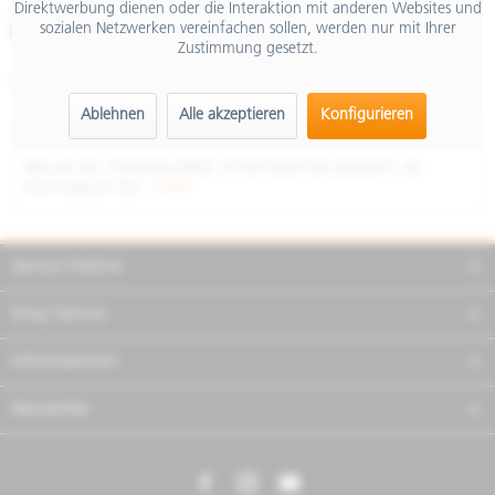
Direktwerbung dienen oder die Interaktion mit anderen Websites und
inkl. MwSt.
sozialen Netzwerken vereinfachen sollen, werden nur mit Ihrer
Merken
Teilen
Finanzierung
Zustimmung gesetzt.
Artikel-Nr.:
NVF9R7RU05
Ablehnen
Alle akzeptieren
Konfigurieren
Beschreibung
Alles an der Primavera (RED) ist die Farbe Rot getaucht, als
Hommage an die...
mehr
Service Hotline
Shop Service
Informationen
Newsletter