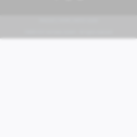
PIAGGIO | VESPA | MOTO GUZZI
FABER KFZ-Vertriebs GmbH - All rights reserved