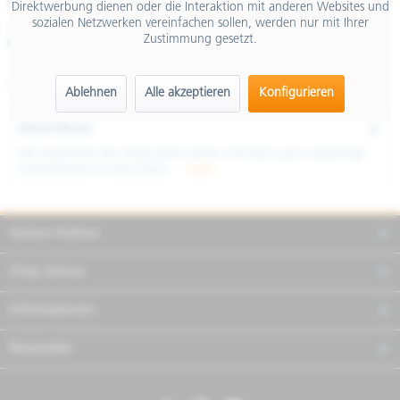
€ 3.699,00
Direktwerbung dienen oder die Interaktion mit anderen Websites und
sozialen Netzwerken vereinfachen sollen, werden nur mit Ihrer
inkl. MwSt.
Zustimmung gesetzt.
Merken
Teilen
Finanzierung
Artikel-Nr.:
NVF9Q02U02
Ablehnen
Alle akzeptieren
Konfigurieren
Beschreibung
Die Geschichte der Vespa geht weiter und zieht auch zukünftige
Generationen in ihren Bann....
mehr
Service Hotline
Shop Service
Informationen
Newsletter