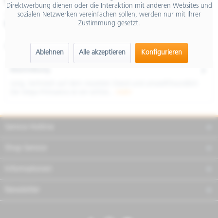
€ 5.899,00
Direktwerbung dienen oder die Interaktion mit anderen Websites und
sozialen Netzwerken vereinfachen sollen, werden nur mit Ihrer
inkl. MwSt.
Zustimmung gesetzt.
Merken
Teilen
Finanzierung
Artikel-Nr.:
NVFEB4FU01
Ablehnen
Alle akzeptieren
Konfigurieren
Beschreibung
Jung, technisch auf dem neuesten Stand und umweltfreundlich:
Die Vespa Primavera ist ein echtes...
mehr
Service Hotline
Shop Service
Informationen
Newsletter