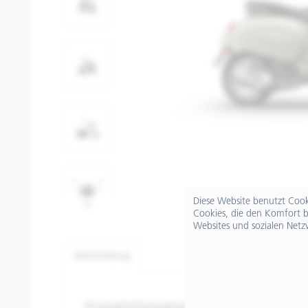
Diese Website benutzt Cooki
Cookies, die den Komfort b
Websites und sozialen Netz
Beschreibung